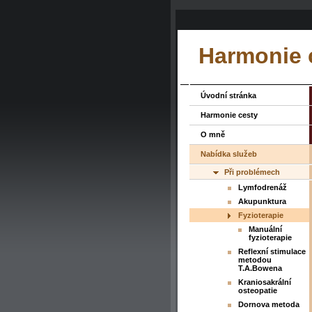
Harmonie 
Úvodní stránka
Harmonie cesty
O mně
Nabídka služeb
Při problémech
Lymfodrenáž
Akupunktura
Fyzioterapie
Manuální
fyzioterapie
Reflexní stimulace
metodou
T.A.Bowena
Kraniosakrální
osteopatie
Dornova metoda