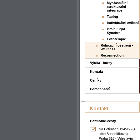
Myofasciální
strukturální
integrace
Taping
Individuální cvičení
Brain Light
Synchro
Fototerapie
Relaxační ošetření -
Wellness
Reconnection
Výuka - kursy
Kontakt
Ceníky
Poradenství
Kontakt
Harmonie-cesty
Na Petřinách 1945/55 (z
ulice Bubeníčkova)
Praha 616 - Veleslavín