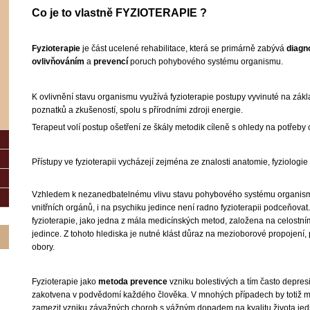
Co je to vlastně FYZIOTERAPIE ?
Fyzioterapie
je část ucelené rehabilitace, která se primárně zabývá
diagn
ovlivňováním
a
prevencí
poruch pohybového systému organismu.
K ovlivnění stavu organismu využívá fyzioterapie postupy vyvinuté na zá
poznatků a zkušeností, spolu s přírodními zdroji energie.
Terapeut volí postup ošetření ze škály metodik cíleně s ohledy na potřeby
Přístupy ve fyzioterapii vycházejí zejména ze znalosti anatomie, fyziologi
Vzhledem k nezanedbatelnému vlivu stavu pohybového systému organis
vnitřních orgánů, i na psychiku jedince není radno fyzioterapii podceňovat.
fyzioterapie, jako jedna z mála medicínských metod, založena na celostním
jedince.
Z tohoto hlediska je nutné klást důraz na mezioborové propojení
obory.
Fyzioterapie jako
metoda prevence
vzniku bolestivých a tím často depres
zakotvena v podvědomí každého člověka. V mnohých případech by totiž mo
zamezit vzniku závažných chorob s vážným dopadem na kvalitu života jedin