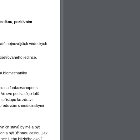
ostikou
,
pozitivním
kladě nejnovějších vědeckých
 ošetřovaného jedince.
e a biomechaniky.
mu na funkceschopnost
 Ve své podstatě je totiž
 přístupu ke zdraví
, především s medicínskými
ivních stavů by měla být
hla být účinnou cestou, jak
ce i jeho blízkého okolí.