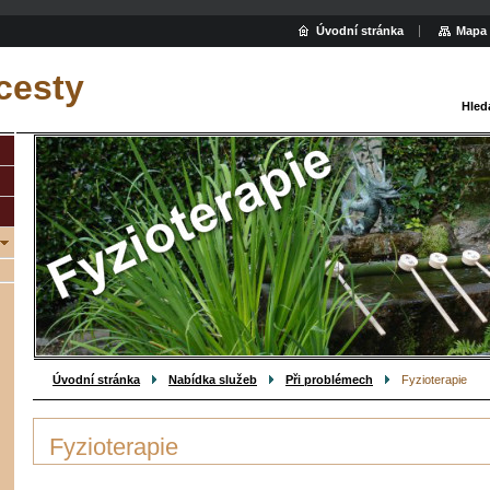
Úvodní stránka
Mapa 
cesty
Hled
Úvodní stránka
Nabídka služeb
Při problémech
Fyzioterapie
Fyzioterapie