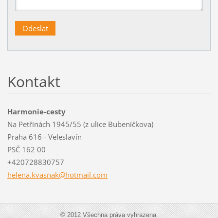
Kontakt
Harmonie-cesty
Na Petřinách 1945/55 (z ulice Bubeníčkova)
Praha 616 - Veleslavín
PSČ 162 00
+420728830757
helena.k
vasnak@h
otmail.c
om
© 2012 Všechna práva vyhrazena.